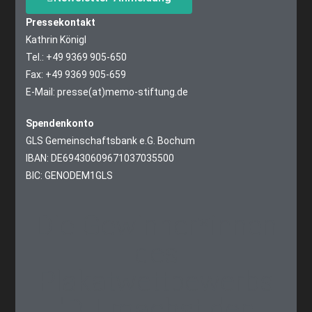
Pressekontakt
Kathrin Königl
Tel.: +49 9369 905-650
Fax: +49 9369 905-659
E-Mail: presse(at)memo-stiftung.de
Spendenkonto
GLS Gemeinschaftsbank e.G. Bochum
IBAN: DE69430609671037035500
BIC: GENODEM1GLS
Die Gewinner*innen
des
Plakatwettbewerbs
"DU machst den